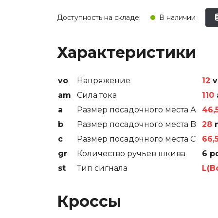
Замена щеток
Доступность на складе:
В наличии
Замена ротор
Замена шкив
Характеристики
Замена диод
vo
Напряжение
12
v
Замена колец
am
Сила тока
110
Диагностика 
a
Размер посадочного места А
46,
b
Размер посадочного места B
28
Ремонт гене
c
Размер посадочного места C
66,
Диагностика 
gr
Количество ручьев шкива
6 p
st
Тип сигнала
L(Bo
Кроссы