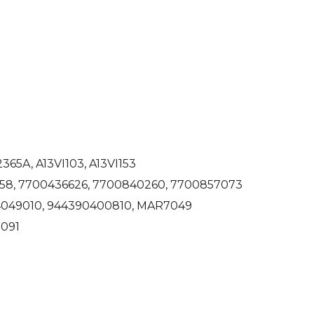
2365A, A13VI103, A13VI153
958, 7700436626, 7700840260, 7700857073
4049010, 944390400810, MAR7049
1091