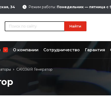
ская, 34
Режим работы:
Понедельник — пятница с 9
Найти
и
О компании
Сотрудничество
Гарантия
теров
раторы
CA1036IR Генератор
Замена бендикса стартера
ра стартера
тор
Замена втягивающего реле
стартера
 стартера
ипника