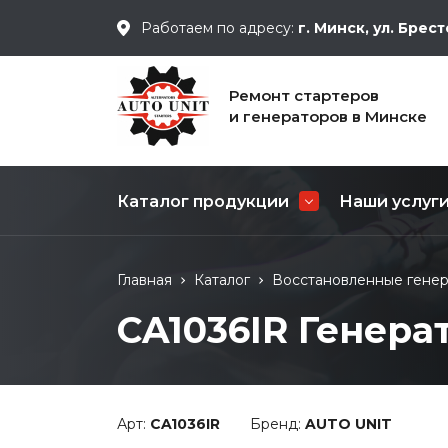
Работаем по адресу:
г. Минск, ул. Брест
Ремонт стартеров
и генераторов в Минске
Каталог продукции
Наши услуг
Коллекторы
Ремонт стар
Главная
Каталог
Восстановленные гене
Восстановленные генераторы
Замена стато
CA1036IR Генера
Восстановленные стартеры
Замена щёток
Специальные предложения
Замена подш
генератора
Арт:
CA1036IR
Бренд:
AUTO UNIT