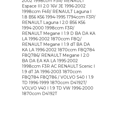
2002 1998ccm F3R/ RENAULT
Espace III 2.0 16V JE 1996-2002
1998ccm F4R/ RENAULT Laguna I
1.8 B56 K56 1994-1995 1794ccm F3P/
RENAULT Laguna I 2.0 B56 K56
1994-2000 1998ccm F3R/
RENAULT Megane I 1.9 D BA DA KA
LA 1996-2002 1870ccm F8Q/
RENAULT Megane I 1.9 dT BA DA
KA LA 1996-2002 1870ccm F8Q784
F8Q786/ RENAULT Megane I 2.0
BA DA EA KA LA 1995-2002
1998ccm F3R AC RENAULT Scenic I
1.9 dT JA 1996-2003 1870ccm
F8Q784 F8Q786 / VOLVO S40 I 1.9
TD 1996-1999 1870ccm D4192T/
VOLVO V40 I 1.9 TD VW 1996-2000
1870ccm D4192T